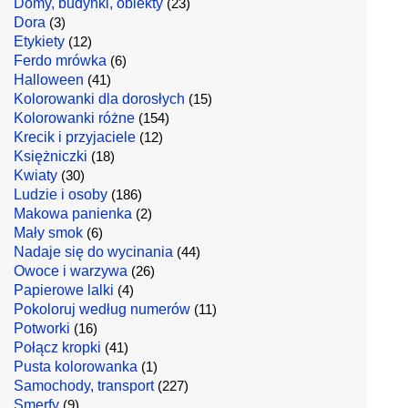
Domy, budynki, obiekty
(23)
Dora
(3)
Etykiety
(12)
Ferdo mrówka
(6)
Halloween
(41)
Kolorowanki dla dorosłych
(15)
Kolorowanki różne
(154)
Krecik i przyjaciele
(12)
Księżniczki
(18)
Kwiaty
(30)
Ludzie i osoby
(186)
Makowa panienka
(2)
Mały smok
(6)
Nadaje się do wycinania
(44)
Owoce i warzywa
(26)
Papierowe lalki
(4)
Pokoloruj według numerów
(11)
Potworki
(16)
Połącz kropki
(41)
Pusta kolorowanka
(1)
Samochody, transport
(227)
Smerfy
(9)