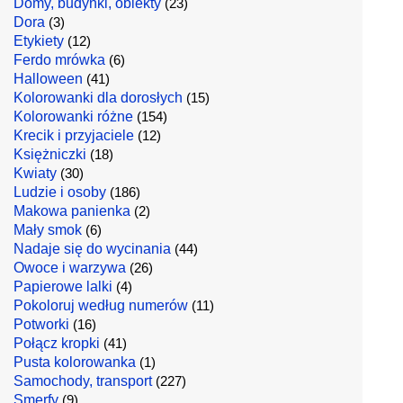
Domy, budynki, obiekty
(23)
Dora
(3)
Etykiety
(12)
Ferdo mrówka
(6)
Halloween
(41)
Kolorowanki dla dorosłych
(15)
Kolorowanki różne
(154)
Krecik i przyjaciele
(12)
Księżniczki
(18)
Kwiaty
(30)
Ludzie i osoby
(186)
Makowa panienka
(2)
Mały smok
(6)
Nadaje się do wycinania
(44)
Owoce i warzywa
(26)
Papierowe lalki
(4)
Pokoloruj według numerów
(11)
Potworki
(16)
Połącz kropki
(41)
Pusta kolorowanka
(1)
Samochody, transport
(227)
Smerfy
(9)