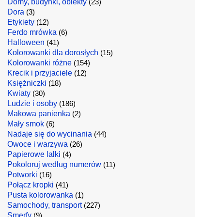
Domy, budynki, obiekty
(23)
Dora
(3)
Etykiety
(12)
Ferdo mrówka
(6)
Halloween
(41)
Kolorowanki dla dorosłych
(15)
Kolorowanki różne
(154)
Krecik i przyjaciele
(12)
Księżniczki
(18)
Kwiaty
(30)
Ludzie i osoby
(186)
Makowa panienka
(2)
Mały smok
(6)
Nadaje się do wycinania
(44)
Owoce i warzywa
(26)
Papierowe lalki
(4)
Pokoloruj według numerów
(11)
Potworki
(16)
Połącz kropki
(41)
Pusta kolorowanka
(1)
Samochody, transport
(227)
Smerfy
(9)