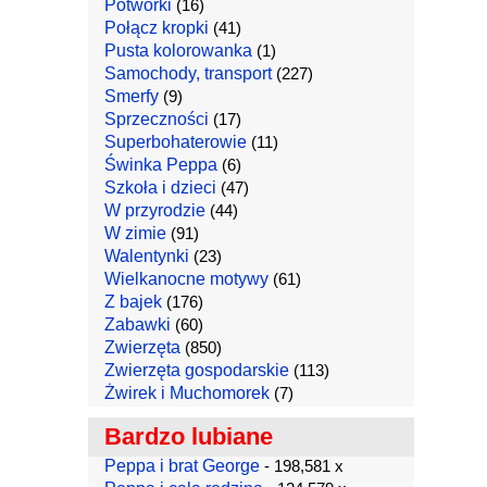
Potworki
(16)
Połącz kropki
(41)
Pusta kolorowanka
(1)
Samochody, transport
(227)
Smerfy
(9)
Sprzeczności
(17)
Superbohaterowie
(11)
Świnka Peppa
(6)
Szkoła i dzieci
(47)
W przyrodzie
(44)
W zimie
(91)
Walentynki
(23)
Wielkanocne motywy
(61)
Z bajek
(176)
Zabawki
(60)
Zwierzęta
(850)
Zwierzęta gospodarskie
(113)
Żwirek i Muchomorek
(7)
Bardzo lubiane
Peppa i brat George
- 198,581 x