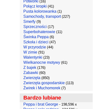
Potworki
(16)
Połącz kropki
(41)
Pusta kolorowanka
(1)
Samochody, transport
(227)
Smerfy
(9)
Sprzeczności
(17)
Superbohaterowie
(11)
Świnka Peppa
(6)
Szkoła i dzieci
(47)
W przyrodzie
(44)
W zimie
(91)
Walentynki
(23)
Wielkanocne motywy
(61)
Z bajek
(176)
Zabawki
(60)
Zwierzęta
(850)
Zwierzęta gospodarskie
(113)
Żwirek i Muchomorek
(7)
Bardzo lubiane
Peppa i brat George
- 198,596 x