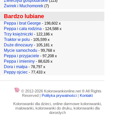
Zwierzęta gospodarskie
(113)
Żwirek i Muchomorek
(7)
Bardzo lubiane
Peppa i brat George
- 198,602 x
Peppa i cała rodzina
- 124,588 x
Trzy księżniczki
- 122,186 x
Traktor w polu
- 105,599 x
Duże dinozaury
- 105,181 x
Mycie samochodu
- 99,768 x
Peppa i przyjaciele
- 97,208 x
Peppa i imieniny
- 88,626 x
Dora i małpa
- 78,797 x
Peppy ojciec
- 77,433 x
© 2012-2026 Kolorowankionline.net ® All Rights
Reserved |
Polityka prywatności
|
Kontakt
Kolorowanki dla dzieci, online darmowe kolorowanki,
malowanki, kolorowanki do druku, kolorowanki dla
doroslych