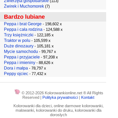
Zwierzęta gospodarskie
(113)
Żwirek i Muchomorek
(7)
Bardzo lubiane
Peppa i brat George
- 198,602 x
Peppa i cała rodzina
- 124,588 x
Trzy księżniczki
- 122,185 x
Traktor w polu
- 105,599 x
Duże dinozaury
- 105,181 x
Mycie samochodu
- 99,767 x
Peppa i przyjaciele
- 97,208 x
Peppa i imieniny
- 88,626 x
Dora i małpa
- 78,797 x
Peppy ojciec
- 77,432 x
© 2012-2026 Kolorowankionline.net ® All Rights
Reserved |
Polityka prywatności
|
Kontakt
Kolorowanki dla dzieci, online darmowe kolorowanki,
malowanki, kolorowanki do druku, kolorowanki dla
doroslych