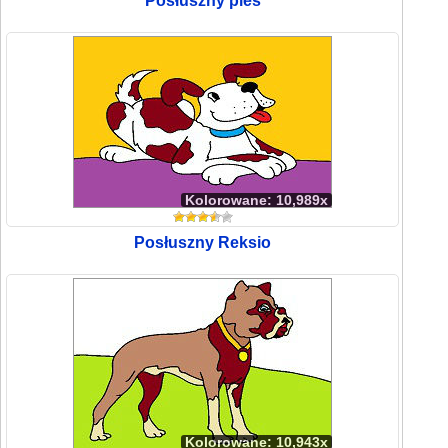
Posłuszny pies
Kolorowane: 10,989x
Posłuszny Reksio
Kolorowane: 10,943x