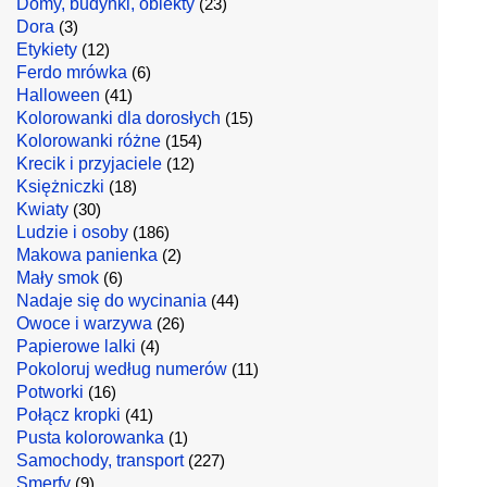
Domy, budynki, obiekty
(23)
Dora
(3)
Etykiety
(12)
Ferdo mrówka
(6)
Halloween
(41)
Kolorowanki dla dorosłych
(15)
Kolorowanki różne
(154)
Krecik i przyjaciele
(12)
Księżniczki
(18)
Kwiaty
(30)
Ludzie i osoby
(186)
Makowa panienka
(2)
Mały smok
(6)
Nadaje się do wycinania
(44)
Owoce i warzywa
(26)
Papierowe lalki
(4)
Pokoloruj według numerów
(11)
Potworki
(16)
Połącz kropki
(41)
Pusta kolorowanka
(1)
Samochody, transport
(227)
Smerfy
(9)