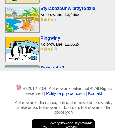
Styrakozaur w przyrodzie
Kolorowane: 13,469x
Pingwiny
Kolorowane: 12,653x
Zwierzęta 2
Kolorowane: 7,691x
© 2012-2026 Kolorowankionline.net ® All Rights
Reserved |
Polityka prywatności
|
Kontakt
Latające czaple
Kolorowanki dla dzieci, online darmowe kolorowanki,
Kolorowane: 4,800x
malowanki, kolorowanki do druku, kolorowanki dla
doroslych
Kocur i niespodzianka