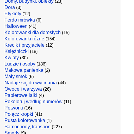
Domy, budynki, obiekty
(23)
Dora
(3)
Etykiety
(12)
Ferdo mrówka
(6)
Halloween
(41)
Kolorowanki dla dorosłych
(15)
Kolorowanki różne
(154)
Krecik i przyjaciele
(12)
Księżniczki
(18)
Kwiaty
(30)
Ludzie i osoby
(186)
Makowa panienka
(2)
Mały smok
(6)
Nadaje się do wycinania
(44)
Owoce i warzywa
(26)
Papierowe lalki
(4)
Pokoloruj według numerów
(11)
Potworki
(16)
Połącz kropki
(41)
Pusta kolorowanka
(1)
Samochody, transport
(227)
Smerfy
(9)