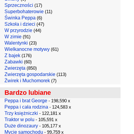
Sprzeczności
(17)
Superbohaterowie
(11)
Świnka Peppa
(6)
Szkoła i dzieci
(47)
W przyrodzie
(44)
W zimie
(91)
Walentynki
(23)
Wielkanocne motywy
(61)
Z bajek
(176)
Zabawki
(60)
Zwierzęta
(850)
Zwierzęta gospodarskie
(113)
Żwirek i Muchomorek
(7)
Bardzo lubiane
Peppa i brat George
- 198,590 x
Peppa i cała rodzina
- 124,583 x
Trzy księżniczki
- 122,181 x
Traktor w polu
- 105,591 x
Duże dinozaury
- 105,177 x
Mycie samochodu
- 99,759 x