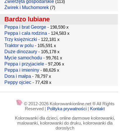
Zwierzęta gospodarskie
(113)
Żwirek i Muchomorek
(7)
Bardzo lubiane
Peppa i brat George
- 198,590 x
Peppa i cała rodzina
- 124,583 x
Trzy księżniczki
- 122,181 x
Traktor w polu
- 105,591 x
Duże dinozaury
- 105,178 x
Mycie samochodu
- 99,761 x
Peppa i przyjaciele
- 97,206 x
Peppa i imieniny
- 88,626 x
Dora i małpa
- 78,797 x
Peppy ojciec
- 77,428 x
© 2012-2026 Kolorowankionline.net ® All Rights
Reserved |
Polityka prywatności
|
Kontakt
Kolorowanki dla dzieci, online darmowe kolorowanki,
malowanki, kolorowanki do druku, kolorowanki dla
doroslych