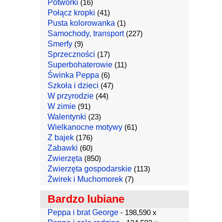
Potworki
(16)
Połącz kropki
(41)
Pusta kolorowanka
(1)
Samochody, transport
(227)
Smerfy
(9)
Sprzeczności
(17)
Superbohaterowie
(11)
Świnka Peppa
(6)
Szkoła i dzieci
(47)
W przyrodzie
(44)
W zimie
(91)
Walentynki
(23)
Wielkanocne motywy
(61)
Z bajek
(176)
Zabawki
(60)
Zwierzęta
(850)
Zwierzęta gospodarskie
(113)
Żwirek i Muchomorek
(7)
Bardzo lubiane
Peppa i brat George
- 198,590 x