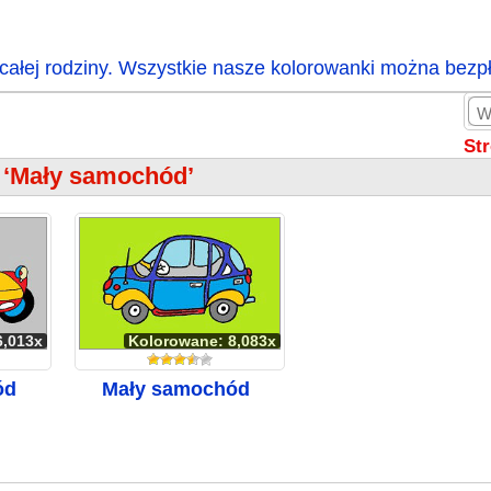
całej rodziny. Wszystkie nasze kolorowanki można bezp
St
 ‘Mały samochód’
6,013x
Kolorowane: 8,083x
ód
Mały samochód