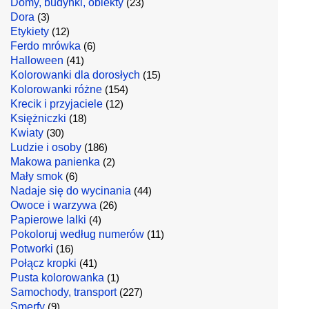
Domy, budynki, obiekty
(23)
Dora
(3)
Etykiety
(12)
Ferdo mrówka
(6)
Halloween
(41)
Kolorowanki dla dorosłych
(15)
Kolorowanki różne
(154)
Krecik i przyjaciele
(12)
Księżniczki
(18)
Kwiaty
(30)
Ludzie i osoby
(186)
Makowa panienka
(2)
Mały smok
(6)
Nadaje się do wycinania
(44)
Owoce i warzywa
(26)
Papierowe lalki
(4)
Pokoloruj według numerów
(11)
Potworki
(16)
Połącz kropki
(41)
Pusta kolorowanka
(1)
Samochody, transport
(227)
Smerfy
(9)