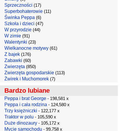
Sprzeczności
(17)
Superbohaterowie
(11)
Świnka Peppa
(6)
Szkoła i dzieci
(47)
W przyrodzie
(44)
W zimie
(91)
Walentynki
(23)
Wielkanocne motywy
(61)
Z bajek
(176)
Zabawki
(60)
Zwierzęta
(850)
Zwierzęta gospodarskie
(113)
Żwirek i Muchomorek
(7)
Bardzo lubiane
Peppa i brat George
- 198,581 x
Peppa i cała rodzina
- 124,580 x
Trzy księżniczki
- 122,177 x
Traktor w polu
- 105,590 x
Duże dinozaury
- 105,172 x
Mycie samochodu
- 99,758 x