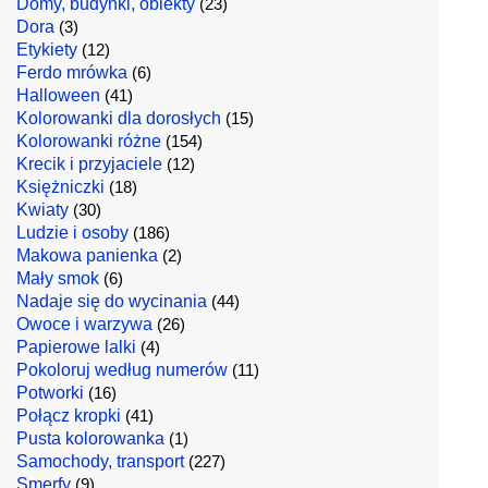
Domy, budynki, obiekty
(23)
Dora
(3)
Etykiety
(12)
Ferdo mrówka
(6)
Halloween
(41)
Kolorowanki dla dorosłych
(15)
Kolorowanki różne
(154)
Krecik i przyjaciele
(12)
Księżniczki
(18)
Kwiaty
(30)
Ludzie i osoby
(186)
Makowa panienka
(2)
Mały smok
(6)
Nadaje się do wycinania
(44)
Owoce i warzywa
(26)
Papierowe lalki
(4)
Pokoloruj według numerów
(11)
Potworki
(16)
Połącz kropki
(41)
Pusta kolorowanka
(1)
Samochody, transport
(227)
Smerfy
(9)