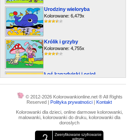
Urodziny wieloryba
Kolorowane: 6,479x
Królik i grzyby
Kolorowane: 4,755x
Łoś kanadyjski i osioł
Kolorowane: 2,306x
© 2012-2026 Kolorowankionline.net ® All Rights
Reserved |
Polityka prywatności
|
Kontakt
Gąsienica Matylda
Kolorowanki dla dzieci, online darmowe kolorowanki,
Kolorowane: 4,640x
malowanki, kolorowanki do druku, kolorowanki dla
doroslych
Ważka Karolina