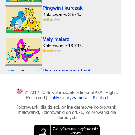
Pingwin i kurczak
Kolorowane: 3,874x
Mały malarz
Kolorowane: 16,787x
Pies i smaczny obiad
Kolorowane: 5,444x
© 2012-2026 Kolorowankionline.net ® All Rights
Reserved |
Polityka prywatności
|
Kontakt
Pingwin
Kolorowanki dla dzieci, online darmowe kolorowanki,
Kolorowane: 8,423x
malowanki, kolorowanki do druku, kolorowanki dla
doroslych
Biały gołąb