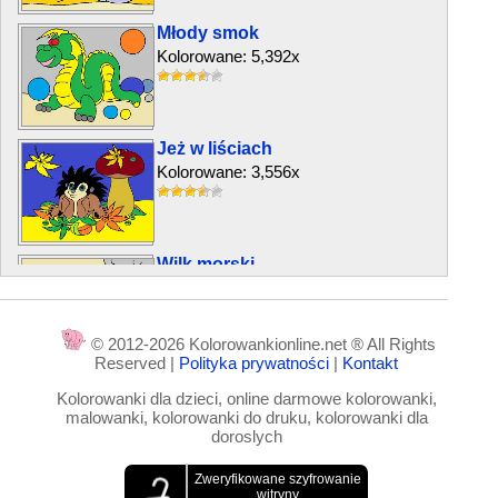
Młody smok
Kolorowane: 5,392x
Jeż w liściach
Kolorowane: 3,556x
Wilk morski
Kolorowane: 5,960x
© 2012-2026 Kolorowankionline.net ® All Rights
Reserved |
Polityka prywatności
|
Kontakt
Mądra sowa
Kolorowanki dla dzieci, online darmowe kolorowanki,
Kolorowane: 5,426x
malowanki, kolorowanki do druku, kolorowanki dla
doroslych
Wielbłąd jednogarbny