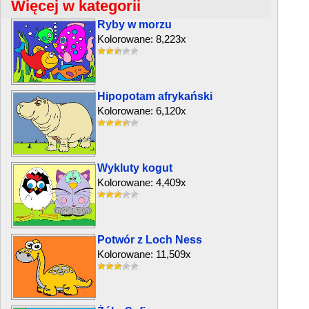
Więcej w kategorii
Ryby w morzu
Kolorowane: 8,223x
Hipopotam afrykański
Kolorowane: 6,120x
Wykluty kogut
Kolorowane: 4,409x
Potwór z Loch Ness
Kolorowane: 11,509x