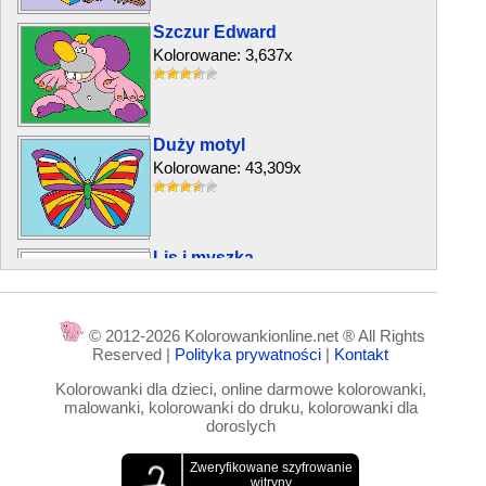
Szczur Edward
Kolorowane: 3,637x
Duży motyl
Kolorowane: 43,309x
Lis i myszka
Kolorowane: 5,274x
© 2012-2026 Kolorowankionline.net ® All Rights
Reserved |
Polityka prywatności
|
Kontakt
Owady
Kolorowanki dla dzieci, online darmowe kolorowanki,
Kolorowane: 4,747x
malowanki, kolorowanki do druku, kolorowanki dla
doroslych
Chipmunk