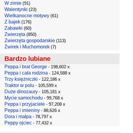
W zimie
(91)
Walentynki
(23)
Wielkanocne motywy
(61)
Z bajek
(176)
Zabawki
(60)
Zwierzęta
(850)
Zwierzęta gospodarskie
(113)
Żwirek i Muchomorek
(7)
Bardzo lubiane
Peppa i brat George
- 198,602 x
Peppa i cała rodzina
- 124,588 x
Trzy księżniczki
- 122,186 x
Traktor w polu
- 105,599 x
Duże dinozaury
- 105,181 x
Mycie samochodu
- 99,768 x
Peppa i przyjaciele
- 97,208 x
Peppa i imieniny
- 88,626 x
Dora i małpa
- 78,797 x
Peppy ojciec
- 77,432 x