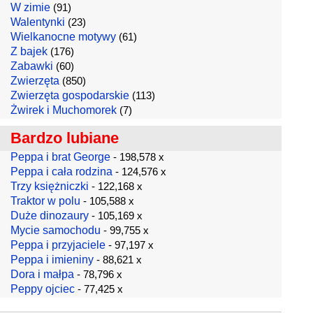
W zimie
(91)
Walentynki
(23)
Wielkanocne motywy
(61)
Z bajek
(176)
Zabawki
(60)
Zwierzęta
(850)
Zwierzęta gospodarskie
(113)
Żwirek i Muchomorek
(7)
Bardzo lubiane
Peppa i brat George
- 198,578 x
Peppa i cała rodzina
- 124,576 x
Trzy księżniczki
- 122,168 x
Traktor w polu
- 105,588 x
Duże dinozaury
- 105,169 x
Mycie samochodu
- 99,755 x
Peppa i przyjaciele
- 97,197 x
Peppa i imieniny
- 88,621 x
Dora i małpa
- 78,796 x
Peppy ojciec
- 77,425 x