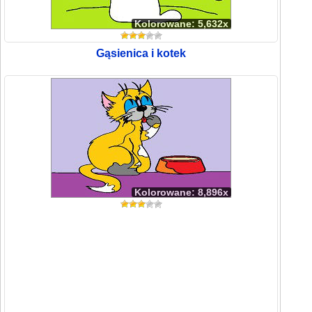
Kolorowane: 5,632x
Gąsienica i kotek
Kolorowane: 8,896x