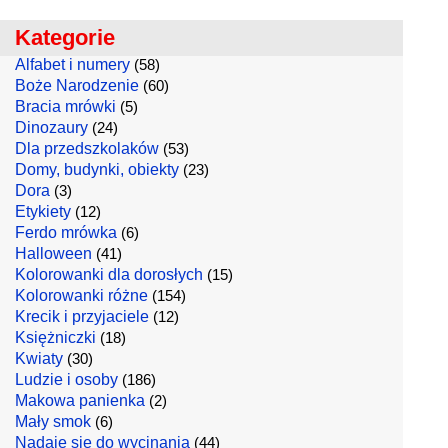
Kategorie
Alfabet i numery
(58)
Boże Narodzenie
(60)
Bracia mrówki
(5)
Dinozaury
(24)
Dla przedszkolaków
(53)
Domy, budynki, obiekty
(23)
Dora
(3)
Etykiety
(12)
Ferdo mrówka
(6)
Halloween
(41)
Kolorowanki dla dorosłych
(15)
Kolorowanki różne
(154)
Krecik i przyjaciele
(12)
Księżniczki
(18)
Kwiaty
(30)
Ludzie i osoby
(186)
Makowa panienka
(2)
Mały smok
(6)
Nadaje się do wycinania
(44)