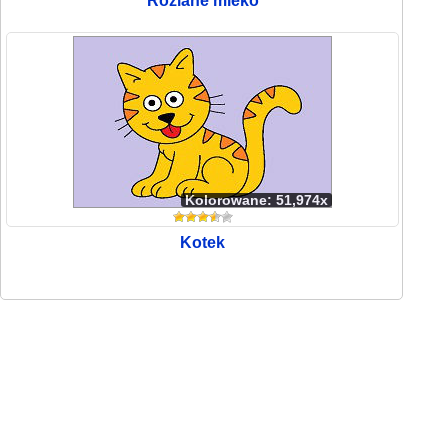
Rozlane mleko
Kolorowane: 51,974x
Kotek