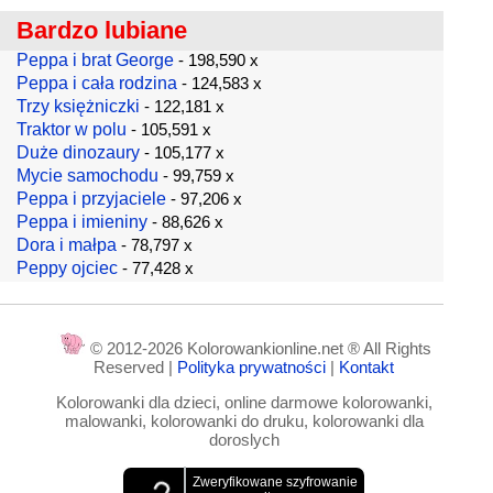
Bardzo lubiane
Peppa i brat George
- 198,590 x
Peppa i cała rodzina
- 124,583 x
Trzy księżniczki
- 122,181 x
Traktor w polu
- 105,591 x
Duże dinozaury
- 105,177 x
Mycie samochodu
- 99,759 x
Peppa i przyjaciele
- 97,206 x
Peppa i imieniny
- 88,626 x
Dora i małpa
- 78,797 x
Peppy ojciec
- 77,428 x
© 2012-2026 Kolorowankionline.net ® All Rights
Reserved |
Polityka prywatności
|
Kontakt
Kolorowanki dla dzieci, online darmowe kolorowanki,
malowanki, kolorowanki do druku, kolorowanki dla
doroslych