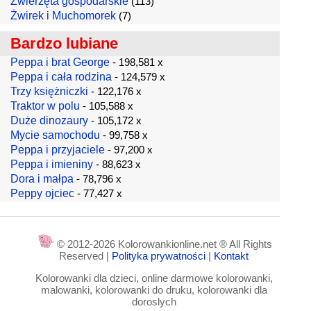
Zwierzęta gospodarskie
(113)
Żwirek i Muchomorek
(7)
Bardzo lubiane
Peppa i brat George
- 198,581 x
Peppa i cała rodzina
- 124,579 x
Trzy księżniczki
- 122,176 x
Traktor w polu
- 105,588 x
Duże dinozaury
- 105,172 x
Mycie samochodu
- 99,758 x
Peppa i przyjaciele
- 97,200 x
Peppa i imieniny
- 88,623 x
Dora i małpa
- 78,796 x
Peppy ojciec
- 77,427 x
© 2012-2026 Kolorowankionline.net ® All Rights
Reserved |
Polityka prywatności
|
Kontakt
Kolorowanki dla dzieci, online darmowe kolorowanki,
malowanki, kolorowanki do druku, kolorowanki dla
doroslych