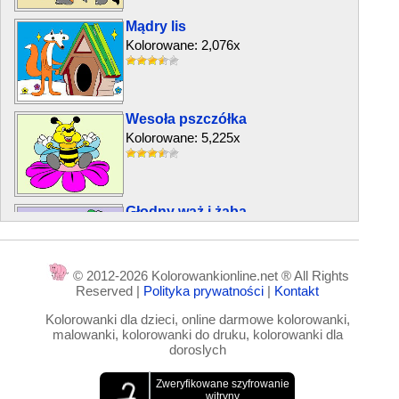
Mądry lis
Kolorowane: 2,076x
Wesoła pszczółka
Kolorowane: 5,225x
Głodny wąż i żaba
Kolorowane: 5,454x
© 2012-2026 Kolorowankionline.net ® All Rights
Reserved |
Polityka prywatności
|
Kontakt
Ślimak tęczy
Kolorowanki dla dzieci, online darmowe kolorowanki,
Kolorowane: 4,529x
malowanki, kolorowanki do druku, kolorowanki dla
doroslych
Pies Bokser