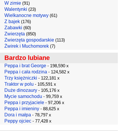
W zimie
(91)
Walentynki
(23)
Wielkanocne motywy
(61)
Z bajek
(176)
Zabawki
(60)
Zwierzęta
(850)
Zwierzęta gospodarskie
(113)
Żwirek i Muchomorek
(7)
Bardzo lubiane
Peppa i brat George
- 198,590 x
Peppa i cała rodzina
- 124,582 x
Trzy księżniczki
- 122,181 x
Traktor w polu
- 105,591 x
Duże dinozaury
- 105,176 x
Mycie samochodu
- 99,759 x
Peppa i przyjaciele
- 97,206 x
Peppa i imieniny
- 88,625 x
Dora i małpa
- 78,797 x
Peppy ojciec
- 77,428 x