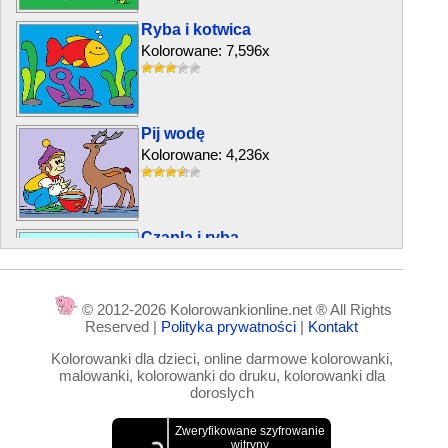
Ryba i kotwica
Kolorowane: 7,596x
Pij wodę
Kolorowane: 4,236x
Czapla i ryba
Kolorowane: 5,243x
© 2012-2026 Kolorowankionline.net ® All Rights
Reserved |
Polityka prywatności
|
Kontakt
Wąż w kuchni
Kolorowanki dla dzieci, online darmowe kolorowanki,
Kolorowane: 5,267x
malowanki, kolorowanki do druku, kolorowanki dla
doroslych
Pingwiny