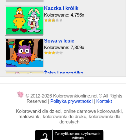
Kaczka i królik
Kolorowane: 4,796x
Sowa w lesie
Kolorowane: 7,309x
Żaba i pszczółka
Kolorowane: 5,068x
© 2012-2026 Kolorowankionline.net ® All Rights
Reserved |
Polityka prywatności
|
Kontakt
Czarny kot i samochód
Kolorowanki dla dzieci, online darmowe kolorowanki,
Kolorowane: 9,825x
malowanki, kolorowanki do druku, kolorowanki dla
doroslych
Rozgrzewka nad jeziorem