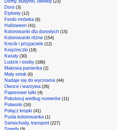
Domy, budynki, obiekty
(23)
Dora
(3)
Etykiety
(12)
Ferdo mrówka
(6)
Halloween
(41)
Kolorowanki dla dorosłych
(15)
Kolorowanki różne
(154)
Krecik i przyjaciele
(12)
Księżniczki
(18)
Kwiaty
(30)
Ludzie i osoby
(186)
Makowa panienka
(2)
Mały smok
(6)
Nadaje się do wycinania
(44)
Owoce i warzywa
(26)
Papierowe lalki
(4)
Pokoloruj według numerów
(11)
Potworki
(16)
Połącz kropki
(41)
Pusta kolorowanka
(1)
Samochody, transport
(227)
Smerfy
(9)