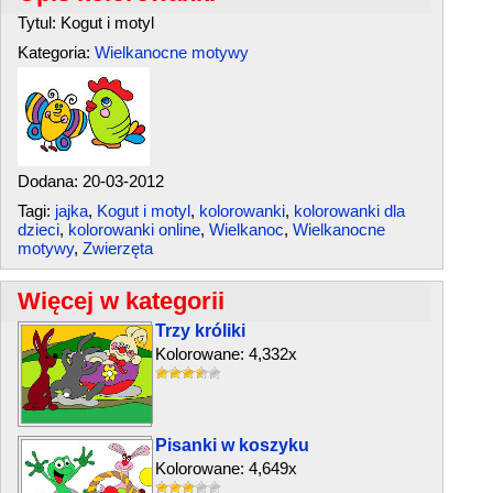
Tytul: Kogut i motyl
Kategoria:
Wielkanocne motywy
Dodana: 20-03-2012
Tagi:
jajka
,
Kogut i motyl
,
kolorowanki
,
kolorowanki dla
dzieci
,
kolorowanki online
,
Wielkanoc
,
Wielkanocne
motywy
,
Zwierzęta
Więcej w kategorii
Trzy króliki
Kolorowane: 4,332x
Pisanki w koszyku
Kolorowane: 4,649x