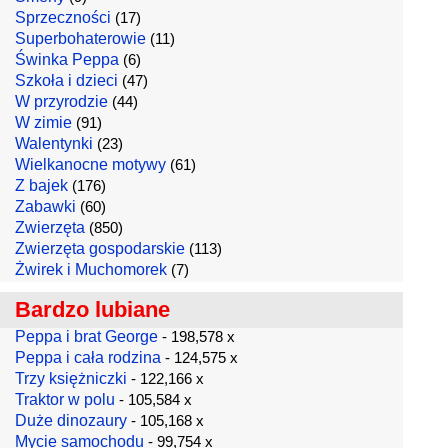
Sprzeczności
(17)
Superbohaterowie
(11)
Świnka Peppa
(6)
Szkoła i dzieci
(47)
W przyrodzie
(44)
W zimie
(91)
Walentynki
(23)
Wielkanocne motywy
(61)
Z bajek
(176)
Zabawki
(60)
Zwierzęta
(850)
Zwierzęta gospodarskie
(113)
Żwirek i Muchomorek
(7)
Bardzo lubiane
Peppa i brat George
- 198,578 x
Peppa i cała rodzina
- 124,575 x
Trzy księżniczki
- 122,166 x
Traktor w polu
- 105,584 x
Duże dinozaury
- 105,168 x
Mycie samochodu
- 99,754 x