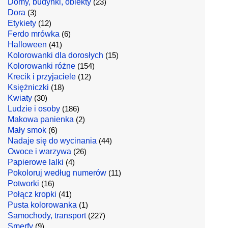
Domy, budynki, obiekty
(23)
Dora
(3)
Etykiety
(12)
Ferdo mrówka
(6)
Halloween
(41)
Kolorowanki dla dorosłych
(15)
Kolorowanki różne
(154)
Krecik i przyjaciele
(12)
Księżniczki
(18)
Kwiaty
(30)
Ludzie i osoby
(186)
Makowa panienka
(2)
Mały smok
(6)
Nadaje się do wycinania
(44)
Owoce i warzywa
(26)
Papierowe lalki
(4)
Pokoloruj według numerów
(11)
Potworki
(16)
Połącz kropki
(41)
Pusta kolorowanka
(1)
Samochody, transport
(227)
Smerfy
(9)