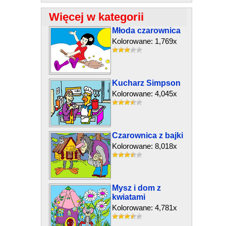
Więcej w kategorii
Młoda czarownica
Kolorowane: 1,769x
Kucharz Simpson
Kolorowane: 4,045x
Czarownica z bajki
Kolorowane: 8,018x
Mysz i dom z
kwiatami
Kolorowane: 4,781x