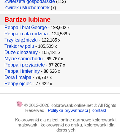
Zwierzęta gospodarskie
(113)
Żwirek i Muchomorek
(7)
Bardzo lubiane
Peppa i brat George
- 198,602 x
Peppa i cała rodzina
- 124,588 x
Trzy księżniczki
- 122,185 x
Traktor w polu
- 105,599 x
Duże dinozaury
- 105,181 x
Mycie samochodu
- 99,767 x
Peppa i przyjaciele
- 97,207 x
Peppa i imieniny
- 88,626 x
Dora i małpa
- 78,797 x
Peppy ojciec
- 77,432 x
© 2012-2026 Kolorowankionline.net ® All Rights
Reserved |
Polityka prywatności
|
Kontakt
Kolorowanki dla dzieci, online darmowe kolorowanki,
malowanki, kolorowanki do druku, kolorowanki dla
doroslych