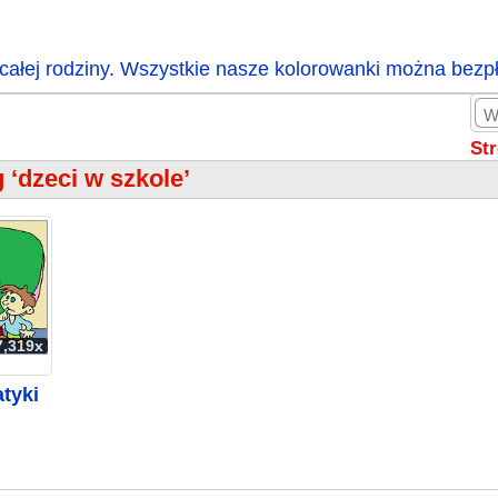
całej rodziny. Wszystkie nasze kolorowanki można bezp
St
 ‘dzeci w szkole’
7,319x
tyki