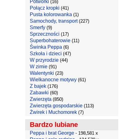
Potworki
(16)
Połącz kropki
(41)
Pusta kolorowanka
(1)
Samochody, transport
(227)
Smerfy
(9)
Sprzeczności
(17)
Superbohaterowie
(11)
Świnka Peppa
(6)
Szkoła i dzieci
(47)
W przyrodzie
(44)
W zimie
(91)
Walentynki
(23)
Wielkanocne motywy
(61)
Z bajek
(176)
Zabawki
(60)
Zwierzęta
(850)
Zwierzęta gospodarskie
(113)
Żwirek i Muchomorek
(7)
Bardzo lubiane
Peppa i brat George
- 198,581 x