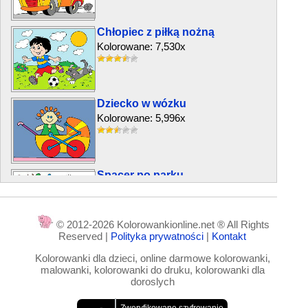
Chłopiec z piłką nożną
Kolorowane: 7,530x
Dziecko w wózku
Kolorowane: 5,996x
Spacer po parku
Kolorowane: 4,777x
© 2012-2026 Kolorowankionline.net ® All Rights
Reserved |
Polityka prywatności
|
Kontakt
Dzieci śpiewają
Kolorowanki dla dzieci, online darmowe kolorowanki,
Kolorowane: 7,904x
malowanki, kolorowanki do druku, kolorowanki dla
doroslych