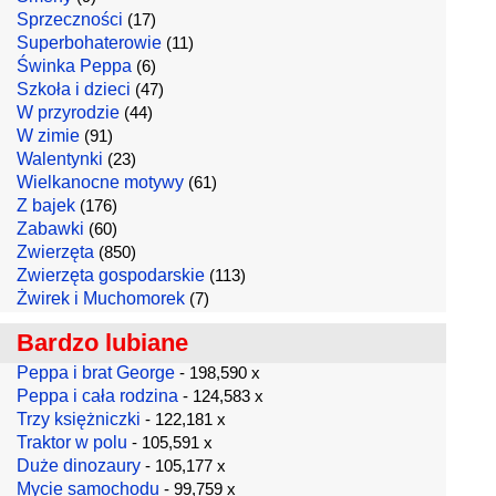
Sprzeczności
(17)
Superbohaterowie
(11)
Świnka Peppa
(6)
Szkoła i dzieci
(47)
W przyrodzie
(44)
W zimie
(91)
Walentynki
(23)
Wielkanocne motywy
(61)
Z bajek
(176)
Zabawki
(60)
Zwierzęta
(850)
Zwierzęta gospodarskie
(113)
Żwirek i Muchomorek
(7)
Bardzo lubiane
Peppa i brat George
- 198,590 x
Peppa i cała rodzina
- 124,583 x
Trzy księżniczki
- 122,181 x
Traktor w polu
- 105,591 x
Duże dinozaury
- 105,177 x
Mycie samochodu
- 99,759 x