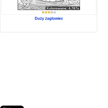
Kolorowane: 4,767x
Duży żaglowiec