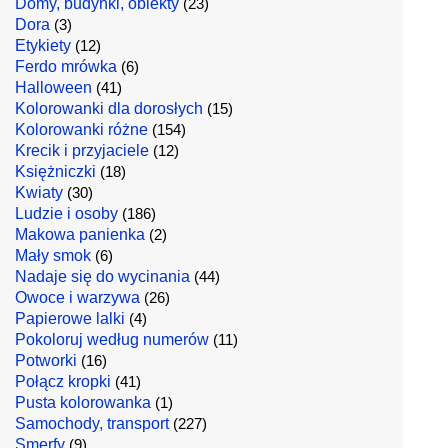
Domy, budynki, obiekty
(23)
Dora
(3)
Etykiety
(12)
Ferdo mrówka
(6)
Halloween
(41)
Kolorowanki dla dorosłych
(15)
Kolorowanki różne
(154)
Krecik i przyjaciele
(12)
Księżniczki
(18)
Kwiaty
(30)
Ludzie i osoby
(186)
Makowa panienka
(2)
Mały smok
(6)
Nadaje się do wycinania
(44)
Owoce i warzywa
(26)
Papierowe lalki
(4)
Pokoloruj według numerów
(11)
Potworki
(16)
Połącz kropki
(41)
Pusta kolorowanka
(1)
Samochody, transport
(227)
Smerfy
(9)