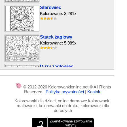
Sterowiec
Kolorowane: 3,281x
Statek żaglowy
Kolorowane: 5,989x
Duży żaglowiec
Kolorowane: 4,766x
© 2012-2026 Kolorowankionline.net ® All Rights
Reserved |
Polityka prywatności
|
Kontakt
Kwiatowa martwa natura
Kolorowanki dla dzieci, online darmowe kolorowanki,
Kolorowane: 8,069x
malowanki, kolorowanki do druku, kolorowanki dla
doroslych
Księżyc nad morzem