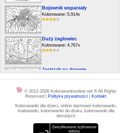
Bojownik wspaniały
Kolorowane: 5,914x
Duży żaglowiec
Kolorowane: 4,767x
Jastrząb na drzewie
Kolorowane: 5,190x
© 2012-2026 Kolorowankionline.net ® All Rights
Reserved |
Polityka prywatności
|
Kontakt
Sterowiec
Kolorowanki dla dzieci, online darmowe kolorowanki,
Kolorowane: 3,282x
malowanki, kolorowanki do druku, kolorowanki dla
doroslych
Statek żaglowy