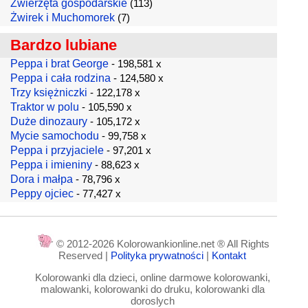
Zwierzęta gospodarskie
(113)
Żwirek i Muchomorek
(7)
Bardzo lubiane
Peppa i brat George
- 198,581 x
Peppa i cała rodzina
- 124,580 x
Trzy księżniczki
- 122,178 x
Traktor w polu
- 105,590 x
Duże dinozaury
- 105,172 x
Mycie samochodu
- 99,758 x
Peppa i przyjaciele
- 97,201 x
Peppa i imieniny
- 88,623 x
Dora i małpa
- 78,796 x
Peppy ojciec
- 77,427 x
© 2012-2026 Kolorowankionline.net ® All Rights
Reserved |
Polityka prywatności
|
Kontakt
Kolorowanki dla dzieci, online darmowe kolorowanki,
malowanki, kolorowanki do druku, kolorowanki dla
doroslych