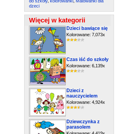
do szkoły
,
kolorowanki
,
Malowanki dla
dzeci
Więcej w kategorii
Dzieci bawiące się
Kolorowane: 7,073x
Czas iść do szkoły
Kolorowane: 6,139x
Dzieci z
nauczycielem
Kolorowane: 4,924x
Dziewczynka z
parasolem
Kolorowane: 4,419x