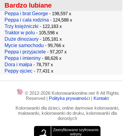
Bardzo lubiane
Peppa i brat George
- 198,597 x
Peppa i cała rodzina
- 124,588 x
Trzy księżniczki
- 122,183 x
Traktor w polu
- 105,598 x
Duże dinozaury
- 105,181 x
Mycie samochodu
- 99,766 x
Peppa i przyjaciele
- 97,207 x
Peppa i imieniny
- 88,626 x
Dora i małpa
- 78,797 x
Peppy ojciec
- 77,431 x
© 2012-2026 Kolorowankionline.net ® All Rights
Reserved |
Polityka prywatności
|
Kontakt
Kolorowanki dla dzieci, online darmowe kolorowanki,
malowanki, kolorowanki do druku, kolorowanki dla
doroslych