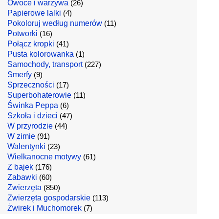
Owoce i warzywa
(26)
Papierowe lalki
(4)
Pokoloruj według numerów
(11)
Potworki
(16)
Połącz kropki
(41)
Pusta kolorowanka
(1)
Samochody, transport
(227)
Smerfy
(9)
Sprzeczności
(17)
Superbohaterowie
(11)
Świnka Peppa
(6)
Szkoła i dzieci
(47)
W przyrodzie
(44)
W zimie
(91)
Walentynki
(23)
Wielkanocne motywy
(61)
Z bajek
(176)
Zabawki
(60)
Zwierzęta
(850)
Zwierzęta gospodarskie
(113)
Żwirek i Muchomorek
(7)