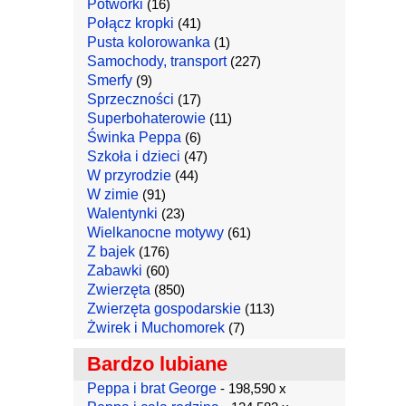
Potworki
(16)
Połącz kropki
(41)
Pusta kolorowanka
(1)
Samochody, transport
(227)
Smerfy
(9)
Sprzeczności
(17)
Superbohaterowie
(11)
Świnka Peppa
(6)
Szkoła i dzieci
(47)
W przyrodzie
(44)
W zimie
(91)
Walentynki
(23)
Wielkanocne motywy
(61)
Z bajek
(176)
Zabawki
(60)
Zwierzęta
(850)
Zwierzęta gospodarskie
(113)
Żwirek i Muchomorek
(7)
Bardzo lubiane
Peppa i brat George
- 198,590 x