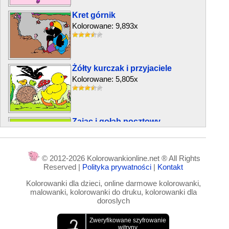
Kret górnik
Kolorowane: 9,893x
Żółty kurczak i przyjaciele
Kolorowane: 5,805x
Zając i gołąb pocztowy
Kolorowane: 1,213x
© 2012-2026 Kolorowankionline.net ® All Rights
Reserved |
Polityka prywatności
|
Kontakt
Kotek Lili
Kolorowanki dla dzieci, online darmowe kolorowanki,
Kolorowane: 12,536x
malowanki, kolorowanki do druku, kolorowanki dla
doroslych
Sowa Dorka