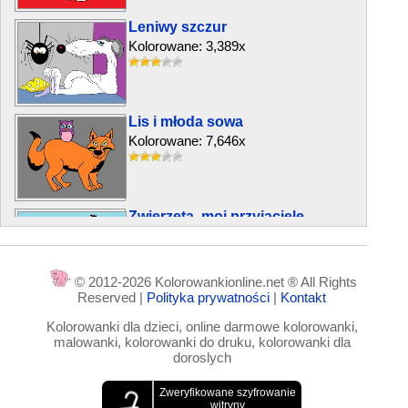
Leniwy szczur
Kolorowane: 3,389x
Lis i młoda sowa
Kolorowane: 7,646x
Zwierzęta, moi przyjaciele
Kolorowane: 3,844x
© 2012-2026 Kolorowankionline.net ® All Rights
Reserved |
Polityka prywatności
|
Kontakt
Smok z balonom
Kolorowanki dla dzieci, online darmowe kolorowanki,
Kolorowane: 5,852x
malowanki, kolorowanki do druku, kolorowanki dla
doroslych
Smutny pies