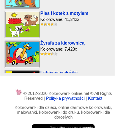
Pies i kotek z motylem
Kolorowane: 41,342x
Żyrafa za kierownicą
Kolorowane: 7,423x
Latająca jaskółka
Kolorowane: 3,935x
© 2012-2026 Kolorowankionline.net ® All Rights
Reserved |
Polityka prywatności
|
Kontakt
Żaba i lilia wodna
Kolorowanki dla dzieci, online darmowe kolorowanki,
Kolorowane: 5,361x
malowanki, kolorowanki do druku, kolorowanki dla
doroslych