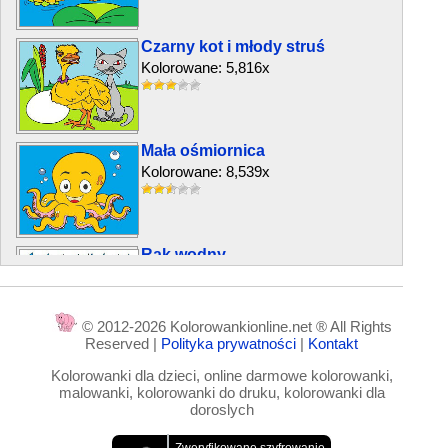
Czarny kot i młody struś
Kolorowane: 5,816x
Mała ośmiornica
Kolorowane: 8,539x
Rak wodny
Kolorowane: 3,797x
© 2012-2026 Kolorowankionline.net ® All Rights
Reserved |
Polityka prywatności
|
Kontakt
Dom myszy
Kolorowanki dla dzieci, online darmowe kolorowanki,
Kolorowane: 6,546x
malowanki, kolorowanki do druku, kolorowanki dla
doroslych