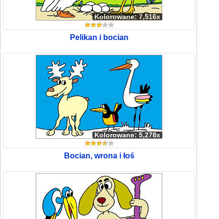
Kolorowane: 7,516x
Pelikan i bocian
Kolorowane: 5,278x
Bocian, wrona i łoś