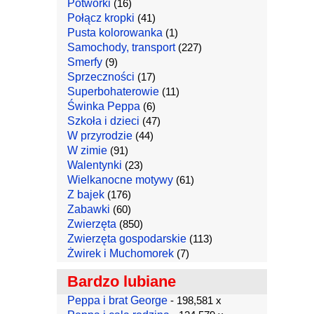
Potworki
(16)
Połącz kropki
(41)
Pusta kolorowanka
(1)
Samochody, transport
(227)
Smerfy
(9)
Sprzeczności
(17)
Superbohaterowie
(11)
Świnka Peppa
(6)
Szkoła i dzieci
(47)
W przyrodzie
(44)
W zimie
(91)
Walentynki
(23)
Wielkanocne motywy
(61)
Z bajek
(176)
Zabawki
(60)
Zwierzęta
(850)
Zwierzęta gospodarskie
(113)
Żwirek i Muchomorek
(7)
Bardzo lubiane
Peppa i brat George
- 198,581 x