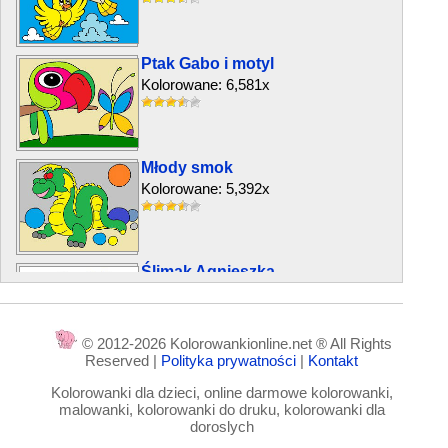
Ptak Gabo i motyl
Kolorowane: 6,581x
Młody smok
Kolorowane: 5,392x
Ślimak Agnieszka
Kolorowane: 8,031x
© 2012-2026 Kolorowankionline.net ® All Rights
Reserved |
Polityka prywatności
|
Kontakt
Komary kochają słodkie
Kolorowanki dla dzieci, online darmowe kolorowanki,
Kolorowane: 3,973x
malowanki, kolorowanki do druku, kolorowanki dla
doroslych