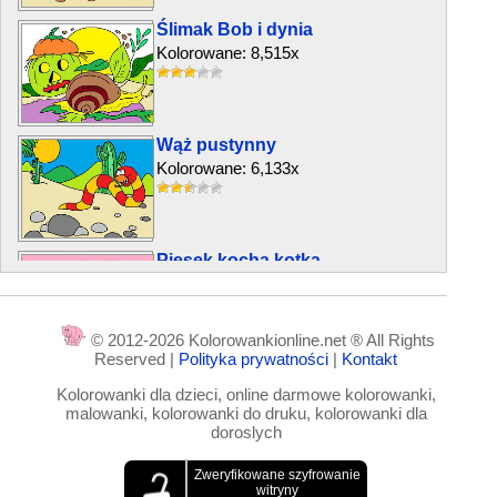
Ślimak Bob i dynia
Kolorowane: 8,515x
Wąż pustynny
Kolorowane: 6,133x
Piesek kocha kotka
Kolorowane: 19,756x
© 2012-2026 Kolorowankionline.net ® All Rights
Reserved |
Polityka prywatności
|
Kontakt
Słoń za krzakiem
Kolorowanki dla dzieci, online darmowe kolorowanki,
Kolorowane: 3,793x
malowanki, kolorowanki do druku, kolorowanki dla
doroslych
Trzmiel Kamil