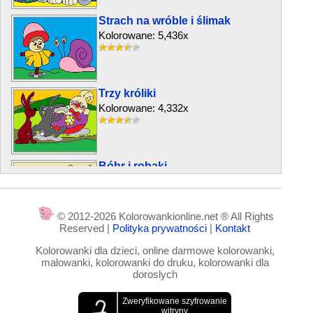
Strach na wróble i ślimak
Kolorowane: 5,436x
Trzy króliki
Kolorowane: 4,332x
Bóbr i robaki
Kolorowane: 3,560x
© 2012-2026 Kolorowankionline.net ® All Rights
Reserved |
Polityka prywatności
|
Kontakt
Miś i czerwone truskawki
Kolorowanki dla dzieci, online darmowe kolorowanki,
Kolorowane: 7,758x
malowanki, kolorowanki do druku, kolorowanki dla
doroslych
Jeż i sroka